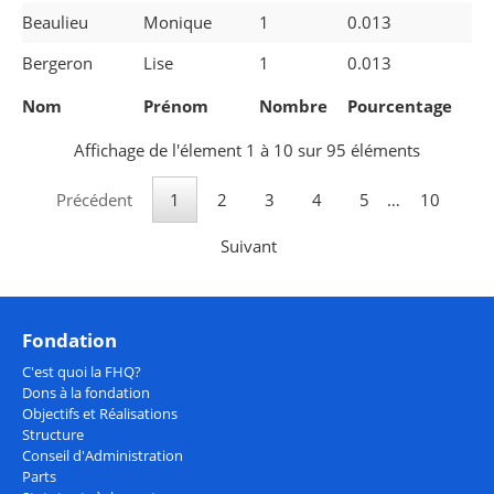
Beaulieu
Monique
1
0.013
Bergeron
Lise
1
0.013
Nom
Prénom
Nombre
Pourcentage
Affichage de l'élement 1 à 10 sur 95 éléments
Précédent
1
2
3
4
5
…
10
Suivant
Fondation
C'est quoi la FHQ?
Dons à la fondation
Objectifs et Réalisations
Structure
Conseil d'Administration
Parts